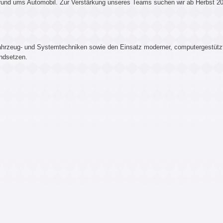
rund ums Automobil. Zur Verstärkung unseres Teams suchen wir ab Herbst 20
 Fahrzeug- und Systemtechniken sowie den Einsatz moderner, computergestütz
andsetzen.