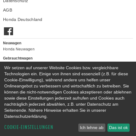
Datenschutz
AGB
Honda Deutschland
Neuwagen
Honda Neuwagen
Gebrauchtwagen
Honda Gebrauchtwagen
Wir setzen auf unserer Website Cookies bzw. vergleichbare
Honda Vorführwagen
Technologien ein. Einige von ihnen sind essenziell (z.B. für diese
Gesamtbestand
Cookie-Einwilligung), während andere uns helfen unser
Onlineangebot zu verbessern und wirtschaftlich zu betreiben. Sie
NEUWAGENMODELLE
können die nicht-notwendigen Cookies akzeptieren oder ablehnen
HONDA JAZZ E:HEV
HONDA CIVIC E:HEV
sowie diese Einstellungen jederzeit aufrufen und Cookies auch
HONDA PRELUDE E:HEV
HONDA HR-V E:HEV
nachträglich jederzeit abwählen, z.B. unter Datenschutz am
HONDA ZR-V E:HEV
HONDA CR-V E:HEV & E:PHEV
Seitenende. Nähere Hinweise erhalten Sie in unserer
Datenschutzerklärung.
COOKIE-EINSTELLUNGEN
Ich lehne ab
Das ist ok