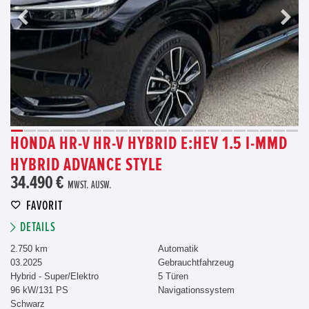
HONDA HR-V HR-V HYBRID E:HEV 1.5 I-MMD
HYBRID ADVANCE STYLE
34.490 €
MWST. AUSW.
FAVORIT
DETAILS
2.750 km
Automatik
03.2025
Gebrauchtfahrzeug
Hybrid - Super/Elektro
5 Türen
96 kW/131 PS
Navigationssystem
Schwarz