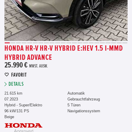
HONDA HR-V HR-V HYBRID E:HEV 1.5 I-MMD
HYBRID ADVANCE
25.990 €
MWST. AUSW.
FAVORIT
DETAILS
21.615 km
Automatik
07.2023
Gebrauchtfahrzeug
Hybrid - Super/Elektro
5 Türen
96 kW/131 PS
Navigationssystem
Beige