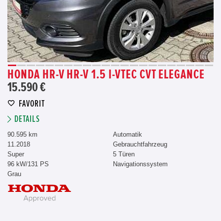
HONDA HR-V HR-V 1.5 I-VTEC CVT ELEGANCE
15.590 €
FAVORIT
DETAILS
90.595 km
Automatik
11.2018
Gebrauchtfahrzeug
Super
5 Türen
96 kW/131 PS
Navigationssystem
Grau