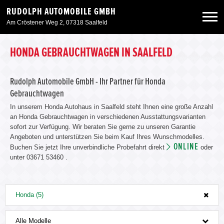
RUDOLPH AUTOMOBILE GMBH
Am Cröstener Weg 2, 07318 Saalfeld
Neuwagen
HONDA GEBRAUCHTWAGEN IN SAALFELD
Gebrauchtwagen
Rudolph Automobile GmbH - Ihr Partner für Honda
Gebrauchtwagen
In unserem Honda Autohaus in Saalfeld steht Ihnen eine große Anzahl
Angebote
an Honda Gebrauchtwagen in verschiedenen Ausstattungsvarianten
sofort zur Verfügung. Wir beraten Sie gerne zu unseren Garantie
Angeboten und unterstützen Sie beim Kauf Ihres Wunschmodelles.
Service & Zubehör
ONLINE
Buchen Sie jetzt Ihre unverbindliche Probefahrt direkt
oder
unter 03671 53460 .
Unser Autohaus
Honda (5)
Alle Modelle