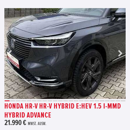
HONDA HR-V HR-V HYBRID E:HEV 1.5 I-MMD
HYBRID ADVANCE
21.990 €
MWST. AUSW.