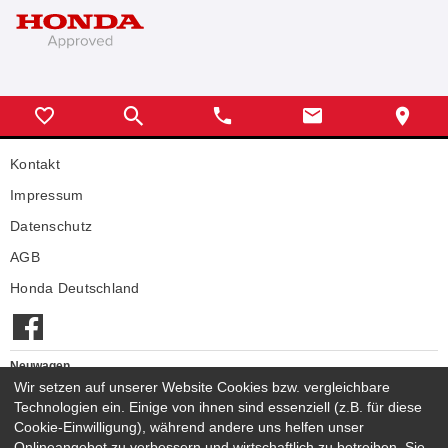
Kontakt
Impressum
Datenschutz
AGB
Honda Deutschland
Neuwagen
Wir setzen auf unserer Website Cookies bzw. vergleichbare
Honda Neuwagen
Technologien ein. Einige von ihnen sind essenziell (z.B. für diese
Gebrauchtwagen
Cookie-Einwilligung), während andere uns helfen unser
Honda Gebrauchtwagen
Onlineangebot zu verbessern und wirtschaftlich zu betreiben. Sie