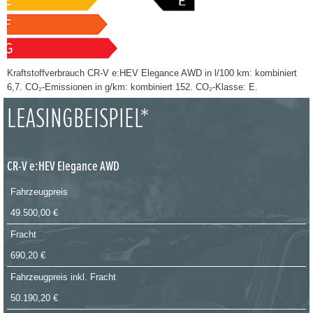
Kraftstoffverbrauch CR-V e:HEV Elegance AWD in l/100 km: kombiniert
6,7. CO₂-Emissionen in g/km: kombiniert 152. CO₂-Klasse: E.
LEASINGBEISPIEL*
CR-V e:HEV Elegance AWD
Fahrzeugpreis
49.500,00 €
Fracht
690,20 €
Fahrzeugpreis inkl. Fracht
50.190,20 €