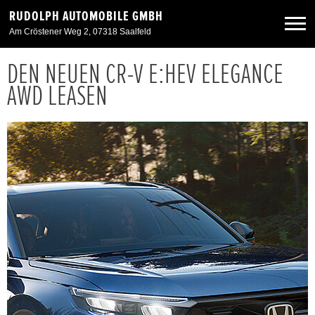
RUDOLPH AUTOMOBILE GMBH
Am Cröstener Weg 2, 07318 Saalfeld
DEN NEUEN CR-V E:HEV ELEGANCE
Neuwagen
AWD LEASEN
Gebrauchtwagen
Angebote
Service & Zubehör
Unser Autohaus